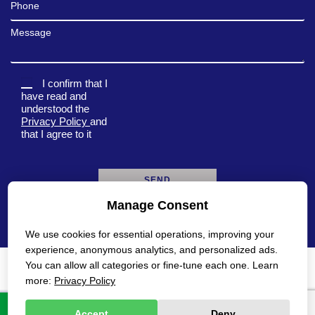
Phone
Message
I confirm that I
have read and
understood the
Privacy Policy
and
that I agree to it
Manage Consent
A
l
We use cookies for essential operations, improving your
t
e
experience, anonymous analytics, and personalized ads.
r
You can allow all categories or fine-tune each one. Learn
n
Privacy Policy
Accessibility Statement
more:
Privacy Policy
a
t
All rights reserved Gadot 2022 - 2026
Created by
i
Accept
Deny